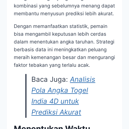
kombinasi yang sebelumnya menang dapat
membantu menyusun prediksi lebih akurat.
Dengan memanfaatkan statistik, pemain
bisa mengambil keputusan lebih cerdas
dalam menentukan angka taruhan. Strategi
berbasis data ini meningkatkan peluang
meraih kemenangan besar dan mengurangi
faktor tebakan yang terlalu acak.
Baca Juga:
Analisis
Pola Angka Togel
India 4D untuk
Prediksi Akurat
Menentukan Waktu