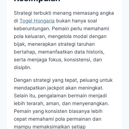
Strategi terbukti menang memasang angka
di
Togel Hongaria
bukan hanya soal
keberuntungan. Pemain perlu memahami
pola keluaran, mengelola modal dengan
bijak, menerapkan strategi taruhan
bertahap, memanfaatkan data historis,
serta menjaga fokus, konsistensi, dan
disiplin.
Dengan strategi yang tepat, peluang untuk
mendapatkan jackpot akan meningkat.
Selain itu, pengalaman bermain menjadi
lebih terarah, aman, dan menyenangkan.
Pemain yang konsisten biasanya lebih
cepat memahami pola permainan dan
mampu memaksimalkan setiap