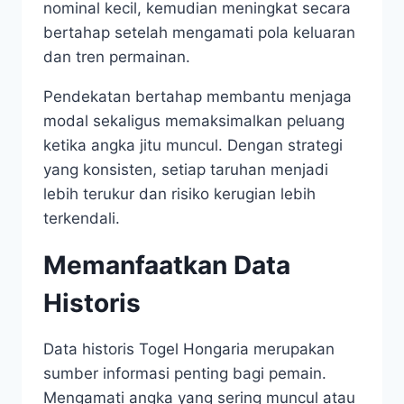
nominal kecil, kemudian meningkat secara
bertahap setelah mengamati pola keluaran
dan tren permainan.
Pendekatan bertahap membantu menjaga
modal sekaligus memaksimalkan peluang
ketika angka jitu muncul. Dengan strategi
yang konsisten, setiap taruhan menjadi
lebih terukur dan risiko kerugian lebih
terkendali.
Memanfaatkan Data
Historis
Data historis Togel Hongaria merupakan
sumber informasi penting bagi pemain.
Mengamati angka yang sering muncul atau