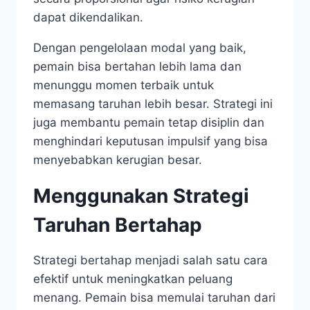
dapat dikendalikan.
Dengan pengelolaan modal yang baik,
pemain bisa bertahan lebih lama dan
menunggu momen terbaik untuk
memasang taruhan lebih besar. Strategi ini
juga membantu pemain tetap disiplin dan
menghindari keputusan impulsif yang bisa
menyebabkan kerugian besar.
Menggunakan Strategi
Taruhan Bertahap
Strategi bertahap menjadi salah satu cara
efektif untuk meningkatkan peluang
menang. Pemain bisa memulai taruhan dari